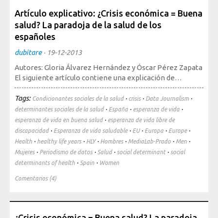
Artículo explicativo: ¿Crisis económica = Buena
salud? La paradoja de la salud de los
españoles
dubitare
·
19-12-2013
Autores: Gloria Álvarez Hernández y Óscar Pérez Zapata
El siguiente artículo contiene una explicación de…
Tags:
·
·
·
Condicionantes sociales de la salud
crisis
Data Journalism
·
·
·
determinantes sociales de la salud
España
esperanza de vida
·
esperanza de vida en buena salud
esperanza de vida libre de
·
·
·
·
·
discapacidad
Esperanza de vida saludable
EU
Europa
Europe
·
·
·
·
·
·
Health
healthy life years
HLY
Hombres
MediaLab-Prado
Men
·
·
·
·
Mujeres
Periodismo de datos
Salud
social determinant
social
·
·
determinants of health
Spain
Women
Comentarios (4)
¿Crisis económica = Buena salud? La paradoja