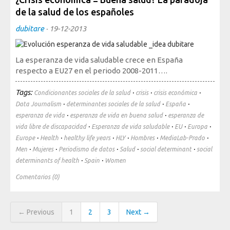
de la salud de los españoles
dubitare
·
19-12-2013
La esperanza de vida saludable crece en España
respecto a EU27 en el periodo 2008-2011….
Tags:
·
·
·
Condicionantes sociales de la salud
crisis
crisis económica
·
·
·
Data Journalism
determinantes sociales de la salud
España
·
·
esperanza de vida
esperanza de vida en buena salud
esperanza de
·
·
·
·
vida libre de discapacidad
Esperanza de vida saludable
EU
Europa
·
·
·
·
·
·
Europe
Health
healthy life years
HLY
Hombres
MediaLab-Prado
·
·
·
·
·
Men
Mujeres
Periodismo de datos
Salud
social determinant
social
·
·
determinants of health
Spain
Women
Comentarios (0)
← Previous
1
2
3
Next →