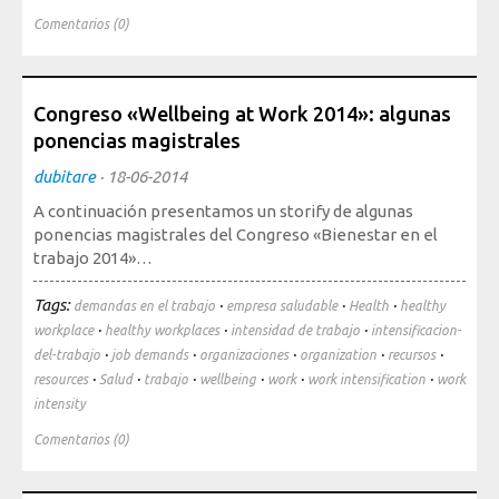
Comentarios (0)
Congreso «Wellbeing at Work 2014»: algunas
ponencias magistrales
dubitare
·
18-06-2014
A continuación presentamos un storify de algunas
ponencias magistrales del Congreso «Bienestar en el
trabajo 2014»…
Tags:
·
·
·
demandas en el trabajo
empresa saludable
Health
healthy
·
·
·
workplace
healthy workplaces
intensidad de trabajo
intensificacion-
·
·
·
·
·
del-trabajo
job demands
organizaciones
organization
recursos
·
·
·
·
·
·
resources
Salud
trabajo
wellbeing
work
work intensification
work
intensity
Comentarios (0)