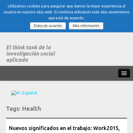
Utilizamos cookies para asegurar que damos la mejor experiencia al
usuario en nuestro sitio web. Si continúa utilizando este sitio asumiremos
que está de acuerdo.
Estoy de acuerdo
Más información
El think tank de la
investigación social
aplicada
Inicio
Español
Qué es dubitare
Tags:
Health
Areas
de experiencia
Organización, Trabajo y Salud
Nuevos significados en el trabajo: Work2015,