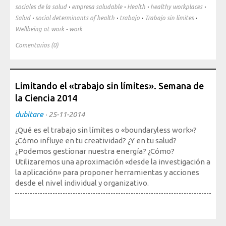
·
·
·
·
sociales de la salud
empresa saludable
Health
healthy workplaces
Mediateca
·
·
·
·
Salud
social determinants of health
trabajo
Trabajo sin límites
·
Wellbeing at work
work
Comentarios (0)
Limitando el «trabajo sin límites». Semana de
la Ciencia 2014
dubitare
·
25-11-2014
¿Qué es el trabajo sin límites o «boundaryless work»?
¿Cómo influye en tu creatividad? ¿Y en tu salud?
¿Podemos gestionar nuestra energía? ¿Cómo?
Utilizaremos una aproximación «desde la investigación a
la aplicación» para proponer herramientas y acciones
desde el nivel individual y organizativo.