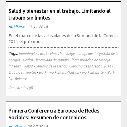
Salud y bienestar en el trabajo. Limitando el
trabajo sin límites
dubitare
·
11-11-2014
En el marco de las actividades de la Semana de la Ciencia
2014, el próximo…
Tags:
·
·
·
boundaryless work
ehealth
energy management
gestión de la
·
·
·
·
energía
Health
intensidad de trabajo
intensificación de trabajo
·
·
·
·
mhealth
Salud
Semana de la Ciencia
Semana de la Ciencia 2014
·
·
·
·
Trabajo sin límites
work
work intensification
work intensity
Work-
Life Balance
Comentarios (0)
Primera Conferencia Europea de Redes
Sociales: Resumen de contenidos
dubitare
·
29-07-2014