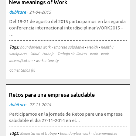
New meanings of Work
Sociedad, Innovación y Salud
Internacional, Sectores y Salud
dubitare
·
21-04-2015
Del 19-21 de agosto del 2015 participamos en la segunda
Nuestra propuesta
conferencia internacional interdisciplinar WORK2015 –
…
Blogs
Tags:
·
·
·
boundaryless work
empresa saludable
Health
healthy
Blog: Organización, Trabajo y Salud
·
·
·
·
·
workplaces
Salud
trabajo
Trabajo sin límites
work
work
·
intensification
work intensity
Blog: Sociedad, Innovación y Salud
Comentarios (0)
Blog: Internacional, Sectores y Salud
Formación
y eventos
Retos para una empresa saludable
Publicaciones
dubitare
·
27-11-2014
Publicaciones: Organización, Trabajo y Salud
Participamos en la jornada de Retos para una empresa
saludable el día 27-11-2014 en el…
Publicaciones: Sociedad, Innovación y Salud
Publicaciones: Internacional, Sectores y Salud
Tags:
·
·
Bienestar en el trabajo
boundaryless work
determinantes