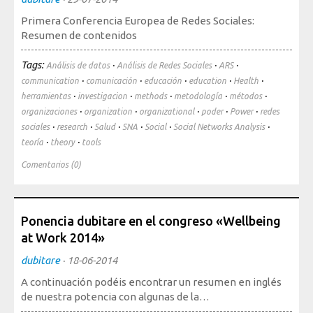
Primera Conferencia Europea de Redes Sociales:
Resumen de contenidos
Tags:
·
·
·
Análisis de datos
Análisis de Redes Sociales
ARS
·
·
·
·
·
communication
comunicación
educación
education
Health
·
·
·
·
·
herramientas
investigacion
methods
metodología
métodos
·
·
·
·
·
organizaciones
organization
organizational
poder
Power
redes
·
·
·
·
·
·
sociales
research
Salud
SNA
Social
Social Networks Analysis
·
·
teoría
theory
tools
Comentarios (0)
Ponencia dubitare en el congreso «Wellbeing
at Work 2014»
dubitare
·
18-06-2014
A continuación podéis encontrar un resumen en inglés
de nuestra potencia con algunas de la…