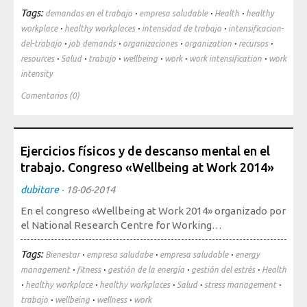
Tags:
·
·
·
demandas en el trabajo
empresa saludable
Health
healthy
·
·
·
workplace
healthy workplaces
intensidad de trabajo
intensificacion-
·
·
·
·
·
del-trabajo
job demands
organizaciones
organization
recursos
·
·
·
·
·
·
resources
Salud
trabajo
wellbeing
work
work intensification
work
intensity
Comentarios (0)
Ejercicios físicos y de descanso mental en el
trabajo. Congreso «Wellbeing at Work 2014»
dubitare
·
18-06-2014
En el congreso «Wellbeing at Work 2014» organizado por
el National Research Centre for Working…
Tags:
·
·
·
Bienestar
empresa saludabe
empresa saludable
energy
·
·
·
·
management
fitness
gestión de la energía
gestión del estrés
Health
·
·
·
·
·
healthy workplace
healthy workplaces
Salud
stress management
·
·
·
trabajo
wellbeing
wellness
work