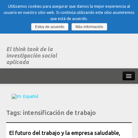
Utilizamos cookies para asegurar que damos la mejor experiencia al
usuario en nuestro sitio web. Si continúa utilizando este sitio asumiremos
que está de acuerdo.
Estoy de acuerdo
Más información
El think tank de la
investigación social
aplicada
Inicio
Español
Qué es dubitare
Tags:
intensificación de trabajo
Areas
de experiencia
Organización, Trabajo y Salud
El futuro del trabajo y la empresa saludable,