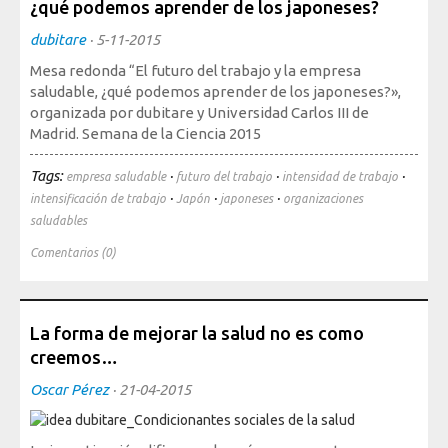
¿qué podemos aprender de los japoneses?
Sociedad, Innovación y Salud
Internacional, Sectores y Salud
dubitare
·
5-11-2015
Mesa redonda “El futuro del trabajo y la empresa
Nuestra propuesta
saludable, ¿qué podemos aprender de los japoneses?»,
organizada por dubitare y Universidad Carlos III de
Madrid. Semana de la Ciencia 2015
Blogs
Tags:
·
·
·
Blog: Organización, Trabajo y Salud
empresa saludable
futuro del trabajo
intensidad de trabajo
·
·
·
intensificación de trabajo
Japón
japoneses
organizaciones
Blog: Sociedad, Innovación y Salud
saludables
Blog: Internacional, Sectores y Salud
Comentarios (0)
Formación
y eventos
Publicaciones
La forma de mejorar la salud no es como
creemos…
Publicaciones: Organización, Trabajo y Salud
Oscar Pérez
·
21-04-2015
Publicaciones: Sociedad, Innovación y Salud
Publicaciones: Internacional, Sectores y Salud