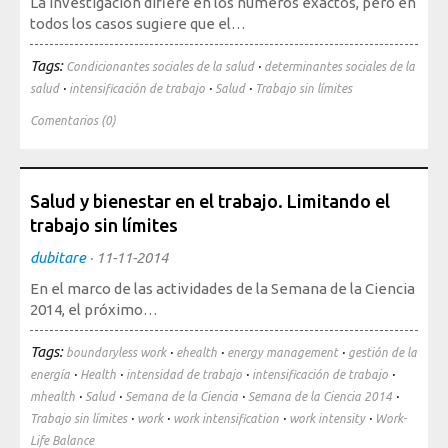
La investigación difiere en los números exactos, pero en
todos los casos sugiere que el…
Mediateca
Tags:
·
Condicionantes sociales de la salud
determinantes sociales de la
·
·
·
salud
intensificación de trabajo
Salud
Trabajo sin límites
Comentarios (0)
Salud y bienestar en el trabajo. Limitando el
trabajo sin límites
dubitare
·
11-11-2014
En el marco de las actividades de la Semana de la Ciencia
2014, el próximo…
Tags:
·
·
·
boundaryless work
ehealth
energy management
gestión de la
·
·
·
·
energía
Health
intensidad de trabajo
intensificación de trabajo
·
·
·
·
mhealth
Salud
Semana de la Ciencia
Semana de la Ciencia 2014
·
·
·
·
Trabajo sin límites
work
work intensification
work intensity
Work-
Life Balance