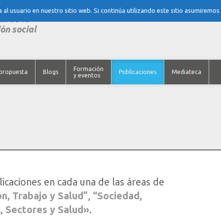
al usuario en nuestro sitio web. Si continúa utilizando este sitio asumiremos
nk de la
ón social
Formación
propuesta
Blogs
Publicaciones
Mediateca
y eventos
licaciones en cada una de las áreas de
n, Trabajo y Salud”
,
“Sociedad,
l, Sectores y Salud»
.