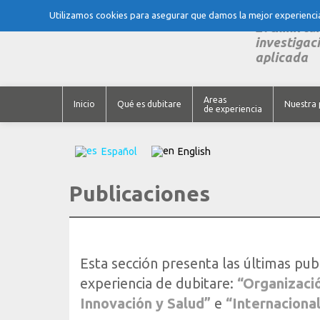
Utilizamos cookies para asegurar que damos la mejor experiencia 
El think ta
investigaci
aplicada
Areas
Inicio
Qué es dubitare
Nuestra 
de experiencia
Español
English
Publicaciones
Esta sección presenta las últimas pub
experiencia de dubitare:
“Organizació
Innovación y Salud”
e
“Internaciona