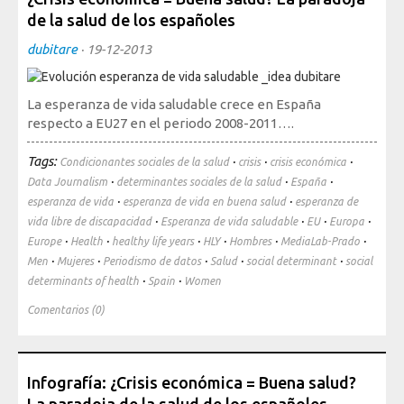
de la salud de los españoles
dubitare
·
19-12-2013
La esperanza de vida saludable crece en España
respecto a EU27 en el periodo 2008-2011….
Tags:
·
·
·
Condicionantes sociales de la salud
crisis
crisis económica
·
·
·
Data Journalism
determinantes sociales de la salud
España
·
·
esperanza de vida
esperanza de vida en buena salud
esperanza de
·
·
·
·
vida libre de discapacidad
Esperanza de vida saludable
EU
Europa
·
·
·
·
·
·
Europe
Health
healthy life years
HLY
Hombres
MediaLab-Prado
·
·
·
·
·
Men
Mujeres
Periodismo de datos
Salud
social determinant
social
·
·
determinants of health
Spain
Women
Comentarios (0)
Infografía: ¿Crisis económica = Buena salud?