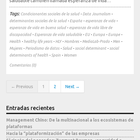
saludable también llamada esperanza de vida…
Tags:
·
·
Condicionantes sociales de la salud
Data Journalism
·
·
·
determinantes sociales de la salud
España
esperanza de vida
·
esperanza de vida en buena salud
esperanza de vida libre de
·
·
·
·
·
discapacidad
Esperanza de vida saludable
EU
Europa
Europe
·
·
·
·
·
·
Health
healthy life years
HLY
Hombres
MediaLab-Prado
Men
·
·
·
·
Mujeres
Periodismo de datos
Salud
social determinant
social
·
·
determinants of health
Spain
Women
Comentarios (0)
← Previous
1
2
Next →
Entradas recientes
Management Chino: De la multinacional a los ecosistemas de
plataformas
Hacia la “plataformización” de las empresas