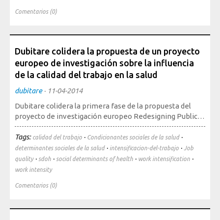
Comentarios (0)
Mediateca
Dubitare colidera la propuesta de un proyecto
europeo de investigación sobre la influencia
de la calidad del trabajo en la salud
dubitare
·
11-04-2014
Dubitare colidera la primera fase de la propuesta del
proyecto de investigación europeo Redesigning Public…
Tags:
·
·
calidad del trabajo
Condicionantes sociales de la salud
·
·
determinantes sociales de la salud
intensificacion-del-trabajo
Job
·
·
·
·
quality
sdoh
social determinants of health
work intensification
work intensity
Comentarios (0)