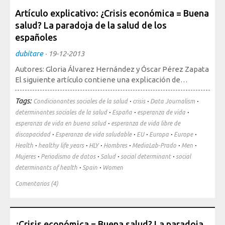
Artículo explicativo: ¿Crisis económica = Buena
salud? La paradoja de la salud de los
españoles
dubitare
·
19-12-2013
Autores: Gloria Álvarez Hernández y Óscar Pérez Zapata
El siguiente artículo contiene una explicación de…
Tags:
·
·
·
Condicionantes sociales de la salud
crisis
Data Journalism
·
·
·
determinantes sociales de la salud
España
esperanza de vida
·
esperanza de vida en buena salud
esperanza de vida libre de
·
·
·
·
·
discapacidad
Esperanza de vida saludable
EU
Europa
Europe
·
·
·
·
·
·
Health
healthy life years
HLY
Hombres
MediaLab-Prado
Men
·
·
·
·
Mujeres
Periodismo de datos
Salud
social determinant
social
·
·
determinants of health
Spain
Women
Comentarios (4)
¿Crisis económica = Buena salud? La paradoja