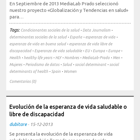
En Septiembre de 2013 MediaLab Prado seleccionó
nuestro proyecto «Globalización y Tendencias en salud»
para…
Tags:
·
·
Condicionantes sociales de la salud
Data Journalism
·
·
·
determinantes sociales de la salud
España
esperanza de vida
·
esperanza de vida en buena salud
esperanza de vida libre de
·
·
·
·
·
discapacidad
Esperanza de vida saludable
EU
Europa
Europe
·
·
·
·
·
·
Health
healthy life years
HLY
Hombres
MediaLab-Prado
Men
·
·
·
·
Mujeres
Periodismo de datos
Salud
social determinant
social
·
·
determinants of health
Spain
Women
Comentarios (0)
Evolución de la esperanza de vida saludable o
libre de discapacidad
dubitare
·
15-12-2013
Se presenta la evolución de la esperanza de vida