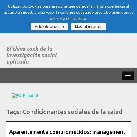
Utilizamos cookies para asegurar que damos la mejor experiencia al
usuario en nuestro sitio web. Si continúa utilizando este sitio asumiremos
que está de acuerdo.
Estoy de acuerdo
Más información
El think tank de la
investigación social
aplicada
Inicio
Español
Qué es dubitare
Tags:
Condicionantes sociales de la salud
Areas
de experiencia
Organización, Trabajo y Salud
Aparentemente comprometidos: management