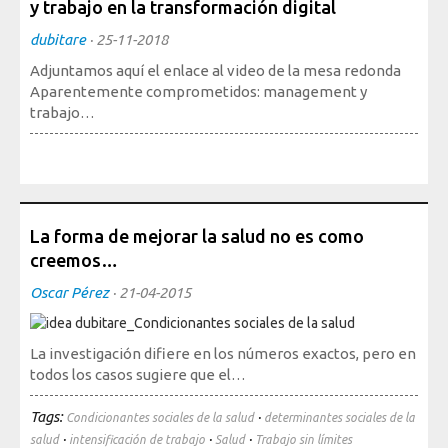
y trabajo en la transformación digital
Sociedad, Innovación y Salud
Internacional, Sectores y Salud
dubitare
·
25-11-2018
Adjuntamos aquí el enlace al video de la mesa redonda
Nuestra propuesta
Aparentemente comprometidos: management y
trabajo…
Blogs
Blog: Organización, Trabajo y Salud
Blog: Sociedad, Innovación y Salud
Blog: Internacional, Sectores y Salud
La forma de mejorar la salud no es como
creemos…
Formación
y eventos
Oscar Pérez
·
21-04-2015
Publicaciones
La investigación difiere en los números exactos, pero en
Publicaciones: Organización, Trabajo y Salud
todos los casos sugiere que el…
Publicaciones: Sociedad, Innovación y Salud
Tags:
·
Condicionantes sociales de la salud
determinantes sociales de la
Publicaciones: Internacional, Sectores y Salud
·
·
·
salud
intensificación de trabajo
Salud
Trabajo sin límites