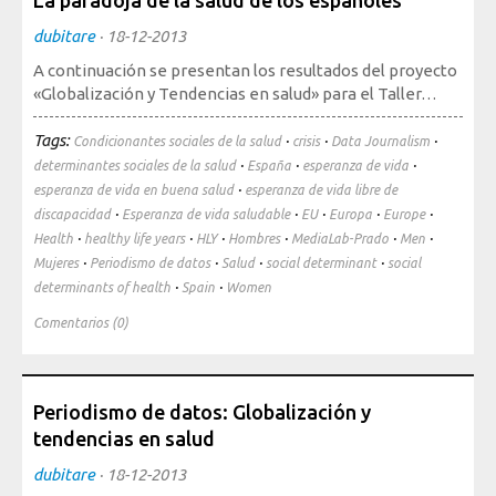
La paradoja de la salud de los españoles
dubitare
·
18-12-2013
A continuación se presentan los resultados del proyecto
«Globalización y Tendencias en salud» para el Taller…
Tags:
·
·
·
Condicionantes sociales de la salud
crisis
Data Journalism
·
·
·
determinantes sociales de la salud
España
esperanza de vida
·
esperanza de vida en buena salud
esperanza de vida libre de
·
·
·
·
·
discapacidad
Esperanza de vida saludable
EU
Europa
Europe
·
·
·
·
·
·
Health
healthy life years
HLY
Hombres
MediaLab-Prado
Men
·
·
·
·
Mujeres
Periodismo de datos
Salud
social determinant
social
·
·
determinants of health
Spain
Women
Comentarios (0)
Periodismo de datos: Globalización y
tendencias en salud
dubitare
·
18-12-2013