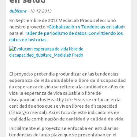
Sociedad, Innovación y Salud
dubitare
-
18-12-2013
Internacional, Sectores y Salud
En Septiembre de 2013 MediaLab Prado seleccionó
Nuestra propuesta
nuestro proyecto «
Globalización y Tendencias en salud
»
para el
Taller de periodismo de datos: Convirtiendo los
datos en historias
.
Blogs
Blog: Organización, Trabajo y Salud
Blog: Sociedad, Innovación y Salud
::::
Blog: Internacional, Sectores y Salud
El proyecto pretendía produndizar en las tendencias
esperanza de vida saludable o libre de discapacidad
Formación
(la esperanza de vida se refiere a la cantidad de años de
y eventos
vida, la esperanza de vida saluable o libre de
discapacidad o los Healthy Life Years se enfocan en la
Publicaciones
cantidad de años que se viven libres de discapacidad
(física y/o mental). Así el foco de este indicador es en
Publicaciones: Organización, Trabajo y Salud
realidad la combinación de
cantidad y calidad de vida
.
Publicaciones: Sociedad, Innovación y Salud
Inicialmente el proyecto se enfocaba en estudiar las
Publicaciones: Internacional, Sectores y Salud
tendencias de largo plazo que se presentaban en el