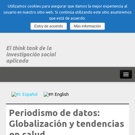
Utilizamos cookies para asegurar que damos la mejor experiencia al
usuario en nuestro sitio web. Si continúa utilizando este sitio asumiremos
que está de acuerdo.
Estoy de acuerdo
Más información
El think tank de la
investigación social
aplicada
Inicio
Español
English
Qué es dubitare
Periodismo de datos:
Areas
de experiencia
Globalización y tendencias
Organización, Trabajo y Salud
en salud