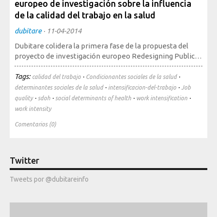
europeo de investigación sobre la influencia
Sociedad, Innovación y Salud
de la calidad del trabajo en la salud
Internacional, Sectores y Salud
dubitare
·
11-04-2014
Nuestra propuesta
Dubitare colidera la primera fase de la propuesta del
proyecto de investigación europeo Redesigning Public…
Blogs
Tags:
·
·
calidad del trabajo
Condicionantes sociales de la salud
Blog: Organización, Trabajo y Salud
·
·
determinantes sociales de la salud
intensificacion-del-trabajo
Job
·
·
·
·
quality
sdoh
social determinants of health
work intensification
Blog: Sociedad, Innovación y Salud
work intensity
Blog: Internacional, Sectores y Salud
Comentarios (0)
Formación
y eventos
Twitter
Publicaciones
Tweets por @dubitareinfo
Publicaciones: Organización, Trabajo y Salud
Publicaciones: Sociedad, Innovación y Salud
Publicaciones: Internacional, Sectores y Salud