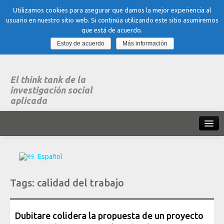
Utilizamos cookies para asegurar que damos la mejor experiencia al
usuario en nuestro sitio web. Si continúa utilizando este sitio asumiremos
que está de acuerdo.
Estoy de acuerdo
Más información
El think tank de la
investigación social
aplicada
Inicio
Español
Qué es dubitare
Tags:
calidad del trabajo
Areas
de experiencia
Organización, Trabajo y Salud
Dubitare colidera la propuesta de un proyecto