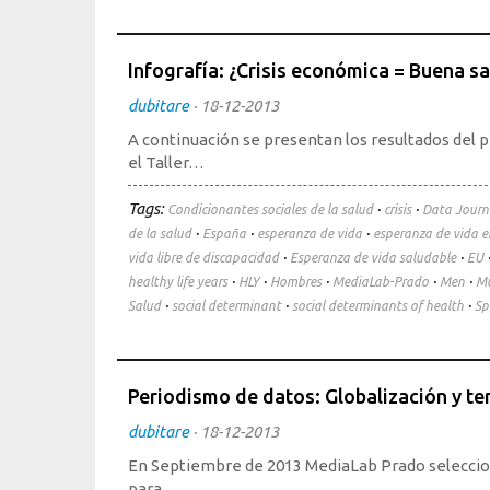
Infografía: ¿Crisis económica = Buena sa
dubitare
·
18-12-2013
A continuación se presentan los resultados del 
el Taller…
Tags:
·
·
Condicionantes sociales de la salud
crisis
Data Journ
·
·
·
de la salud
España
esperanza de vida
esperanza de vida 
·
·
vida libre de discapacidad
Esperanza de vida saludable
EU
·
·
·
·
·
healthy life years
HLY
Hombres
MediaLab-Prado
Men
Mu
·
·
·
Salud
social determinant
social determinants of health
Sp
Periodismo de datos: Globalización y te
dubitare
·
18-12-2013
En Septiembre de 2013 MediaLab Prado seleccion
para…