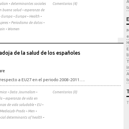
A
·
alism
determinantes sociales
Comentarios (4)
t
·
en buena salud
esperanza de
·
·
·
·
Europa
Europe
Health
E
·
·
jeres
Periodismo de datos
·
ain
Women
M
e
H
E
adoja de la salud de los españoles
l
T
i
A
 respecto a EU27 en el periodo 2008-2011….
t
T
·
·
ómica
Data Journalism
Comentarios (0)
·
da
esperanza de vida en
T
·
·
nza de vida saludable
EU
·
·
MediaLab-Prado
Men
·
cial determinants of health