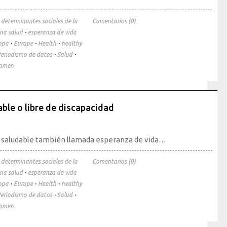
·
determinantes sociales de la
Comentarios (0)
·
na salud
esperanza de vida
·
·
·
opa
Europe
Health
healthy
·
·
eriodismo de datos
Salud
omen
able o libre de discapacidad
da saludable también llamada esperanza de vida…
·
determinantes sociales de la
Comentarios (0)
·
na salud
esperanza de vida
·
·
·
opa
Europe
Health
healthy
·
·
eriodismo de datos
Salud
omen