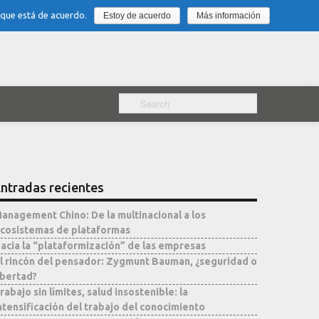
 que está de acuerdo.
Estoy de acuerdo
Más información
ntradas recientes
anagement Chino: De la multinacional a los
cosistemas de plataformas
acia la “plataformización” de las empresas
l rincón del pensador: Zygmunt Bauman, ¿seguridad o
ibertad?
rabajo sin límites, salud insostenible: la
ntensificación del trabajo del conocimiento