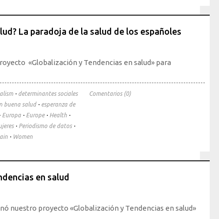
lud? La paradoja de la salud de los españoles
proyecto «Globalización y Tendencias en salud» para
·
alism
determinantes sociales
Comentarios (0)
·
en buena salud
esperanza de
·
·
·
·
Europa
Europe
Health
·
·
jeres
Periodismo de datos
·
ain
Women
ndencias en salud
ó nuestro proyecto «Globalización y Tendencias en salud»