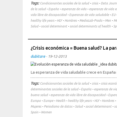
Tags:
·
·
Condicionantes sociales de la salud
crisis
Data Journ
·
·
·
de la salud
España
esperanza de vida
esperanza de vida 
·
·
vida libre de discapacidad
Esperanza de vida saludable
EU
·
·
·
·
·
healthy life years
HLY
Hombres
MediaLab-Prado
Men
Mu
·
·
·
Salud
social determinant
social determinants of health
Sp
¿Crisis económica = Buena salud? La par
dubitare
·
19-12-2013
La esperanza de vida saludable crece en España
Tags:
·
·
Condicionantes sociales de la salud
crisis
crisis econ
·
·
determinantes sociales de la salud
España
esperanza de vi
·
·
buena salud
esperanza de vida libre de discapacidad
Espera
·
·
·
·
·
·
Europa
Europe
Health
healthy life years
HLY
Hombres
·
·
·
·
Mujeres
Periodismo de datos
Salud
social determinant
so
·
Spain
Women