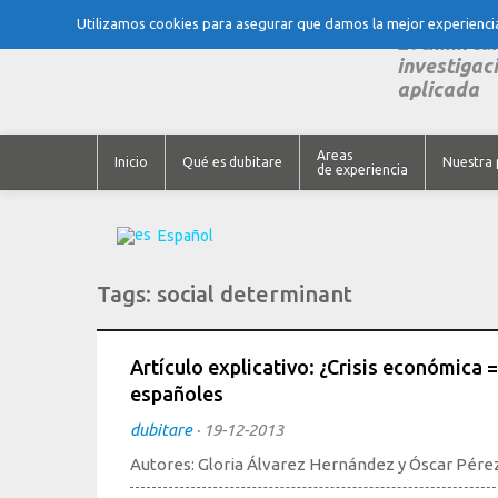
Utilizamos cookies para asegurar que damos la mejor experiencia 
El think ta
investigaci
aplicada
Areas
Inicio
Qué es dubitare
Nuestra 
de experiencia
Español
Tags:
social determinant
Artículo explicativo: ¿Crisis económica 
españoles
dubitare
·
19-12-2013
Autores: Gloria Álvarez Hernández y Óscar Pérez