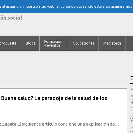
al usuario en nuestro sitio web. Si continúa utilizando este sitio asumiremos
nk de la
ón social
Formación
propuesta
Blogs
Publicaciones
Mediateca
y eventos
E
M
e
= Buena salud? La paradoja de la salud de los
H
E
l
T
 Zapata El siguiente artículo contiene una explicación de…
i