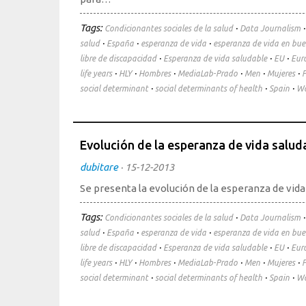
Tags:
·
Condicionantes sociales de la salud
Data Journalism
·
·
·
salud
España
esperanza de vida
esperanza de vida en bue
·
·
·
libre de discapacidad
Esperanza de vida saludable
EU
Eur
·
·
·
·
·
·
life years
HLY
Hombres
MediaLab-Prado
Men
Mujeres
P
·
·
·
social determinant
social determinants of health
Spain
W
Evolución de la esperanza de vida salud
dubitare
·
15-12-2013
Se presenta la evolución de la esperanza de vi
Tags:
·
Condicionantes sociales de la salud
Data Journalism
·
·
·
salud
España
esperanza de vida
esperanza de vida en bue
·
·
·
libre de discapacidad
Esperanza de vida saludable
EU
Eur
·
·
·
·
·
·
life years
HLY
Hombres
MediaLab-Prado
Men
Mujeres
P
·
·
·
social determinant
social determinants of health
Spain
W