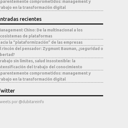
parentemente comprometidos: management y
rabajo en la transformación digital
ntradas recientes
anagement Chino: De la multinacional a los
cosistemas de plataformas
acia la “plataformización” de las empresas
l rincón del pensador: Zygmunt Bauman, ¿seguridad o
ibertad?
rabajo sin límites, salud insostenible: la
ntensificación del trabajo del conocimiento
parentemente comprometidos: management y
rabajo en la transformación digital
witter
weets por @dubitareinfo