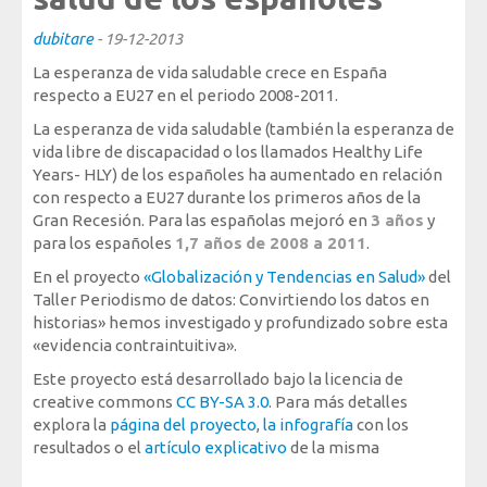
Sociedad, Innovación y Salud
dubitare
-
19-12-2013
Internacional, Sectores y Salud
La esperanza de vida saludable crece en España
Nuestra propuesta
respecto a EU27 en el periodo 2008-2011.
La esperanza de vida saludable (también la esperanza de
Blogs
vida libre de discapacidad o los llamados Healthy Life
Years- HLY) de los españoles ha aumentado en relación
Blog: Organización, Trabajo y Salud
con respecto a EU27 durante los primeros años de la
Gran Recesión. Para las españolas mejoró en
3 años
y
Blog: Sociedad, Innovación y Salud
para los españoles
1,7 años
de 2008 a 2011
.
Blog: Internacional, Sectores y Salud
En el proyecto
«Globalización y Tendencias en Salud»
del
Formación
Taller Periodismo de datos: Convirtiendo los datos en
y eventos
historias» hemos investigado y profundizado sobre esta
«evidencia contraintuitiva».
Publicaciones
Este proyecto está desarrollado bajo la licencia de
creative commons
CC BY-SA 3.0
. Para más detalles
Publicaciones: Organización, Trabajo y Salud
explora la
página del proyecto
,
la infografía
con los
Publicaciones: Sociedad, Innovación y Salud
resultados o el
artículo explicativo
de la misma
Publicaciones: Internacional, Sectores y Salud