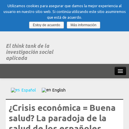
Utilizamos cookies para asegurar que damos la mejor experiencia al
usuario en nuestro sitio web. Si continúa utilizando este sitio asumiremos
que está de acuerdo.
Estoy de acuerdo
Más información
El think tank de la
investigación social
aplicada
Inicio
Español
English
Qué es dubitare
¿Crisis económica = Buena
Areas
de experiencia
salud? La paradoja de la
Organización, Trabajo y Salud
salud de los españoles