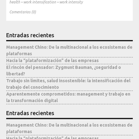
·
·
health
work intensification
work intensity
Mediateca
Comentarios (0)
Entradas recientes
Management Chino: De la multinacional a los ecosistemas de
plataformas
Hacia la “plataformización” de las empresas
El rincón del pensador: Zygmunt Bauman, ¿seguridad o
libertad?
Trabajo sin límites, salud insostenible: la intensificación del
trabajo del conocimiento
Aparentemente comprometidos: management y trabajo en
la transformación digital
Entradas recientes
Management Chino: De la multinacional a los ecosistemas de
plataformas
Hacia la “plataformización” de las empresas