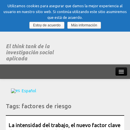
Utilizamos cookies para asegurar que damos la mejor experiencia al
usuario en nuestro sitio web. Si continúa utilizando este sitio asumiremos
que está de acuerdo.
Estoy de acuerdo
Más información
El think tank de la
investigación social
aplicada
Inicio
Español
Qué es dubitare
Tags:
factores de riesgo
Areas
de experiencia
Organización, Trabajo y Salud
La intensidad del trabajo, el nuevo factor clave