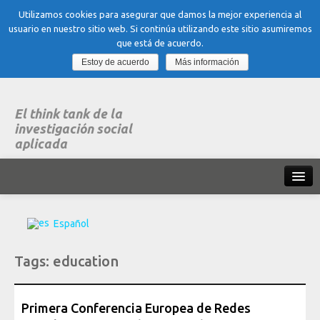
Utilizamos cookies para asegurar que damos la mejor experiencia al
usuario en nuestro sitio web. Si continúa utilizando este sitio asumiremos
que está de acuerdo.
Estoy de acuerdo
Más información
El think tank de la
investigación social
aplicada
Inicio
Español
Qué es dubitare
Tags:
education
Areas
de experiencia
Organización, Trabajo y Salud
Primera Conferencia Europea de Redes