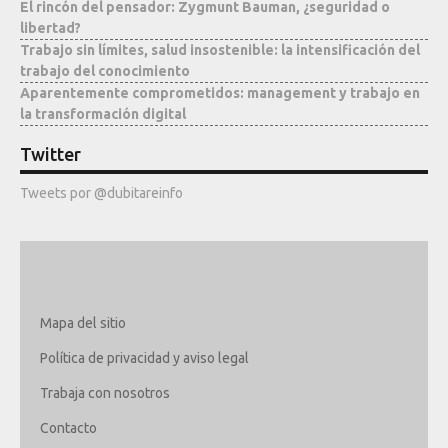
El rincón del pensador: Zygmunt Bauman, ¿seguridad o
Mediateca
libertad?
Trabajo sin límites, salud insostenible: la intensificación del
trabajo del conocimiento
Aparentemente comprometidos: management y trabajo en
la transformación digital
Twitter
Tweets por @dubitareinfo
Mapa del sitio
Política de privacidad y aviso legal
Trabaja con nosotros
Contacto