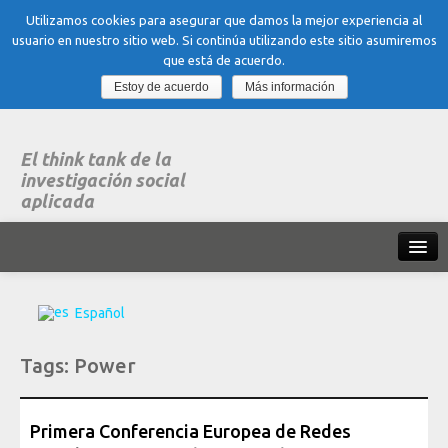
Utilizamos cookies para asegurar que damos la mejor experiencia al
usuario en nuestro sitio web. Si continúa utilizando este sitio asumiremos
que está de acuerdo.
Estoy de acuerdo
Más información
El think tank de la
investigación social
aplicada
Inicio
Español
Qué es dubitare
Tags:
Power
Areas
de experiencia
Organización, Trabajo y Salud
Primera Conferencia Europea de Redes