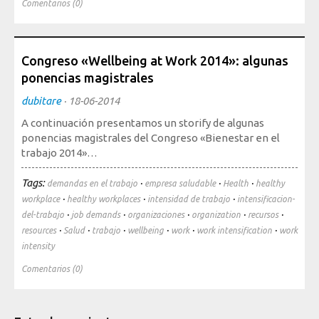
Comentarios (0)
Congreso «Wellbeing at Work 2014»: algunas
ponencias magistrales
dubitare
·
18-06-2014
A continuación presentamos un storify de algunas
ponencias magistrales del Congreso «Bienestar en el
trabajo 2014»…
Tags:
·
·
·
demandas en el trabajo
empresa saludable
Health
healthy
·
·
·
workplace
healthy workplaces
intensidad de trabajo
intensificacion-
·
·
·
·
·
del-trabajo
job demands
organizaciones
organization
recursos
·
·
·
·
·
·
resources
Salud
trabajo
wellbeing
work
work intensification
work
intensity
Comentarios (0)