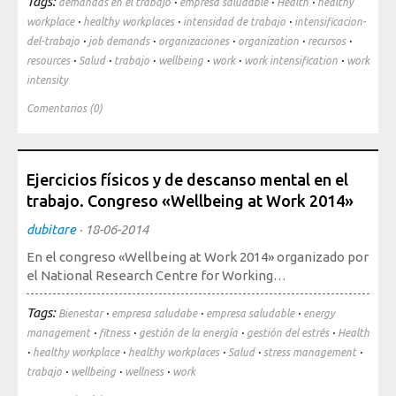
Tags:
·
·
·
demandas en el trabajo
empresa saludable
Health
healthy
·
·
·
workplace
healthy workplaces
intensidad de trabajo
intensificacion-
Mediateca
·
·
·
·
·
del-trabajo
job demands
organizaciones
organization
recursos
·
·
·
·
·
·
resources
Salud
trabajo
wellbeing
work
work intensification
work
intensity
Comentarios (0)
Ejercicios físicos y de descanso mental en el
trabajo. Congreso «Wellbeing at Work 2014»
dubitare
·
18-06-2014
En el congreso «Wellbeing at Work 2014» organizado por
el National Research Centre for Working…
Tags:
·
·
·
Bienestar
empresa saludabe
empresa saludable
energy
·
·
·
·
management
fitness
gestión de la energía
gestión del estrés
Health
·
·
·
·
·
healthy workplace
healthy workplaces
Salud
stress management
·
·
·
trabajo
wellbeing
wellness
work