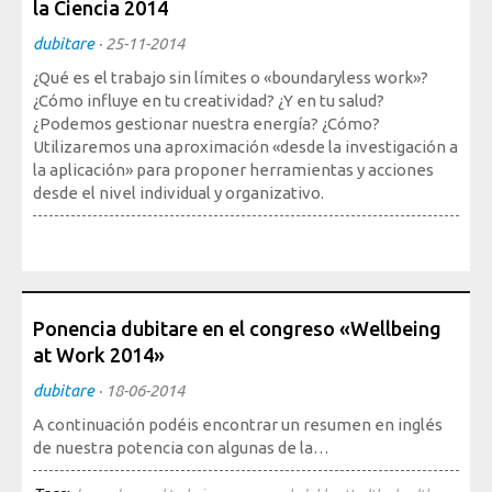
la Ciencia 2014
Sociedad, Innovación y Salud
Internacional, Sectores y Salud
dubitare
·
25-11-2014
¿Qué es el trabajo sin límites o «boundaryless work»?
Nuestra propuesta
¿Cómo influye en tu creatividad? ¿Y en tu salud?
¿Podemos gestionar nuestra energía? ¿Cómo?
Utilizaremos una aproximación «desde la investigación a
Blogs
la aplicación» para proponer herramientas y acciones
desde el nivel individual y organizativo.
Blog: Organización, Trabajo y Salud
Blog: Sociedad, Innovación y Salud
Blog: Internacional, Sectores y Salud
Formación
y eventos
Ponencia dubitare en el congreso «Wellbeing
at Work 2014»
Publicaciones
dubitare
·
18-06-2014
Publicaciones: Organización, Trabajo y Salud
A continuación podéis encontrar un resumen en inglés
Publicaciones: Sociedad, Innovación y Salud
de nuestra potencia con algunas de la…
Publicaciones: Internacional, Sectores y Salud