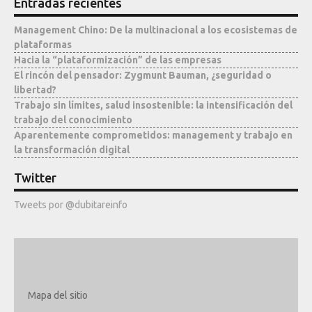
Entradas recientes
Management Chino: De la multinacional a los ecosistemas de
plataformas
Hacia la “plataformización” de las empresas
El rincón del pensador: Zygmunt Bauman, ¿seguridad o
libertad?
Trabajo sin límites, salud insostenible: la intensificación del
trabajo del conocimiento
Aparentemente comprometidos: management y trabajo en
la transformación digital
Twitter
Tweets por @dubitareinfo
Mapa del sitio