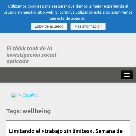
Utilizamos cookies para asegurar que damos la mejor experiencia al
usuario en nuestro sitio web. Si continúa utilizando este sitio asumiremos
que está de acuerdo.
Estoy de acuerdo
Más información
El think tank de la
investigación social
aplicada
Inicio
Español
Qué es dubitare
Tags:
wellbeing
Areas
de experiencia
Organización, Trabajo y Salud
Limitando el «trabajo sin límites». Semana de