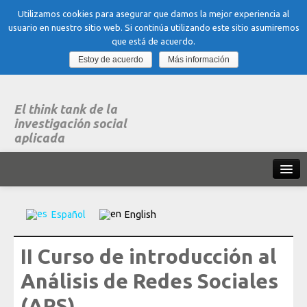
Utilizamos cookies para asegurar que damos la mejor experiencia al
usuario en nuestro sitio web. Si continúa utilizando este sitio asumiremos
que está de acuerdo.
Estoy de acuerdo
Más información
El think tank de la
investigación social
aplicada
Inicio
Español
English
Qué es dubitare
II Curso de introducción al
Areas
de experiencia
Análisis de Redes Sociales
Organización, Trabajo y Salud
(ARS)