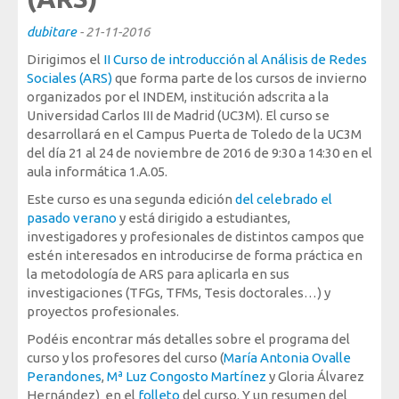
Sociedad, Innovación y Salud
dubitare
-
21-11-2016
Internacional, Sectores y Salud
Dirigimos el
II Curso de introducción al Análisis de Redes
Nuestra propuesta
Sociales (ARS)
que forma parte de los cursos de invierno
organizados por el INDEM, institución adscrita a la
Universidad Carlos III de Madrid (UC3M). El curso se
Blogs
desarrollará en el Campus Puerta de Toledo de la UC3M
del día 21 al 24 de noviembre de 2016 de 9:30 a 14:30 en el
Blog: Organización, Trabajo y Salud
aula informática 1.A.05.
Blog: Sociedad, Innovación y Salud
Este curso es una segunda edición
del celebrado el
Blog: Internacional, Sectores y Salud
pasado verano
y está dirigido a estudiantes,
investigadores y profesionales de distintos campos que
Formación
estén interesados en introducirse de forma práctica en
y eventos
la metodología de ARS para aplicarla en sus
investigaciones (TFGs, TFMs, Tesis doctorales…) y
Publicaciones
proyectos profesionales.
Publicaciones: Organización, Trabajo y Salud
Podéis encontrar más detalles sobre el programa del
Publicaciones: Sociedad, Innovación y Salud
curso y los profesores del curso (
María Antonia Ovalle
Perandones
,
Mª Luz Congosto Martínez
y Gloria Álvarez
Publicaciones: Internacional, Sectores y Salud
Hernández) en el
folleto
del curso. Y un resumen del