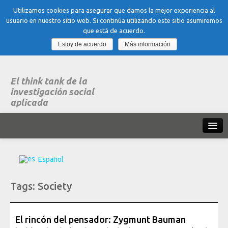
Utilizamos cookies para asegurar que damos la mejor experiencia al
usuario en nuestro sitio web. Si continúa utilizando este sitio asumiremos
que está de acuerdo.
Estoy de acuerdo
Más información
El think tank de la
investigación social
aplicada
Inicio
Español
Qué es dubitare
Tags:
Society
Areas
de experiencia
Organización, Trabajo y Salud
El rincón del pensador: Zygmunt Bauman