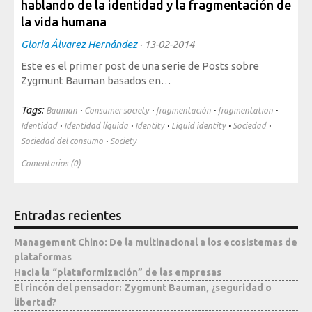
hablando de la identidad y la fragmentación de
Sociedad, Innovación y Salud
la vida humana
Internacional, Sectores y Salud
Gloria Álvarez Hernández
·
13-02-2014
Nuestra propuesta
Este es el primer post de una serie de Posts sobre
Zygmunt Bauman basados en…
Blogs
Tags:
·
·
·
·
Bauman
Consumer society
fragmentación
fragmentation
Blog: Organización, Trabajo y Salud
·
·
·
·
·
Identidad
Identidad líquida
Identity
Liquid identity
Sociedad
·
Sociedad del consumo
Society
Blog: Sociedad, Innovación y Salud
Blog: Internacional, Sectores y Salud
Comentarios (0)
Formación
y eventos
Entradas recientes
Publicaciones
Management Chino: De la multinacional a los ecosistemas de
plataformas
Publicaciones: Organización, Trabajo y Salud
Hacia la “plataformización” de las empresas
Publicaciones: Sociedad, Innovación y Salud
El rincón del pensador: Zygmunt Bauman, ¿seguridad o
Publicaciones: Internacional, Sectores y Salud
libertad?