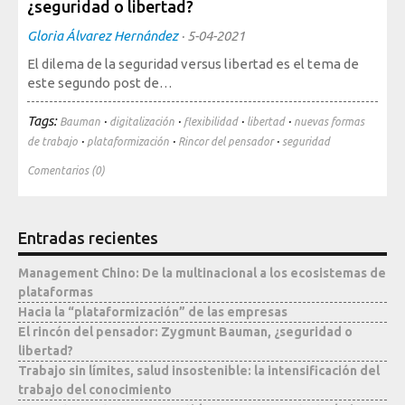
¿seguridad o libertad?
Sociedad, Innovación y Salud
Internacional, Sectores y Salud
Gloria Álvarez Hernández
·
5-04-2021
El dilema de la seguridad versus libertad es el tema de
Nuestra propuesta
este segundo post de…
Tags:
·
·
·
·
Blogs
Bauman
digitalización
flexibilidad
libertad
nuevas formas
·
·
·
de trabajo
plataformización
Rincor del pensador
seguridad
Blog: Organización, Trabajo y Salud
Comentarios (0)
Blog: Sociedad, Innovación y Salud
Blog: Internacional, Sectores y Salud
Entradas recientes
Formación
y eventos
Management Chino: De la multinacional a los ecosistemas de
plataformas
Publicaciones
Hacia la “plataformización” de las empresas
El rincón del pensador: Zygmunt Bauman, ¿seguridad o
Publicaciones: Organización, Trabajo y Salud
libertad?
Publicaciones: Sociedad, Innovación y Salud
Trabajo sin límites, salud insostenible: la intensificación del
Publicaciones: Internacional, Sectores y Salud
trabajo del conocimiento