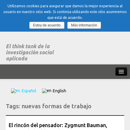
Utilizamos cookies para asegurar que damos la mejor experiencia al
usuario en nuestro sitio web. Si continúa utilizando este sitio asumiremos
que está de acuerdo.
Estoy de acuerdo
Más información
El think tank de la
investigación social
aplicada
Inicio
Español
English
Qué es dubitare
Tags:
nuevas formas de trabajo
Areas
de experiencia
Organización, Trabajo y Salud
El rincón del pensador: Zygmunt Bauman,