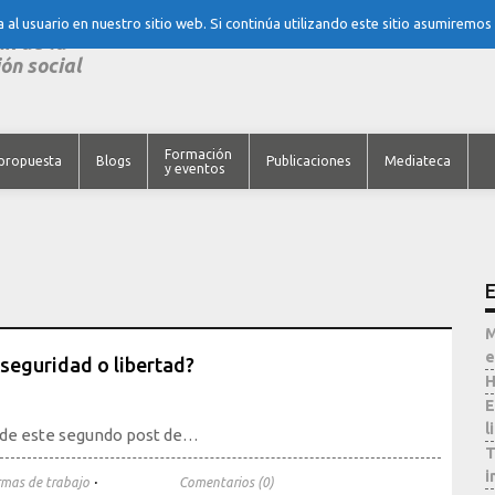
al usuario en nuestro sitio web. Si continúa utilizando este sitio asumiremos
nk de la
ón social
Formación
propuesta
Blogs
Publicaciones
Mediateca
y eventos
E
M
e
seguridad o libertad?
H
E
l
ma de este segundo post de…
T
i
·
rmas de trabajo
Comentarios (0)