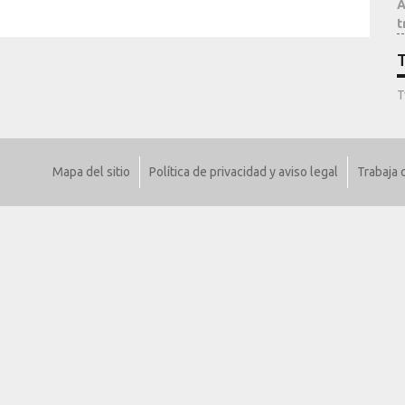
A
t
T
T
Mapa del sitio
Política de privacidad y aviso legal
Trabaja 