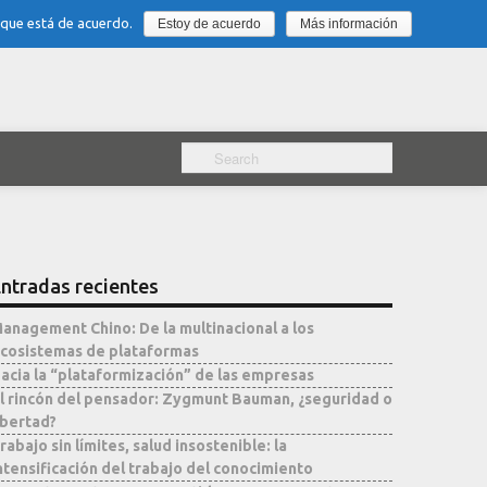
 que está de acuerdo.
Estoy de acuerdo
Más información
ntradas recientes
anagement Chino: De la multinacional a los
cosistemas de plataformas
acia la “plataformización” de las empresas
l rincón del pensador: Zygmunt Bauman, ¿seguridad o
ibertad?
rabajo sin límites, salud insostenible: la
ntensificación del trabajo del conocimiento