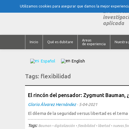
Utilizamos cookies para asegurar que damos la mejor experiencia 
El think ta
investigaci
aplicada
Areas
Inicio
Qué es dubitare
Nuestra 
de experiencia
Español
English
Tags:
flexibilidad
El rincón del pensador: Zygmunt Bauman, ¿
Gloria Álvarez Hernández
·
5-04-2021
El dilema de la seguridad versus libertad es el te
Tags:
·
·
·
·
Bauman
digitalización
flexibilidad
libertad
nuevas fo