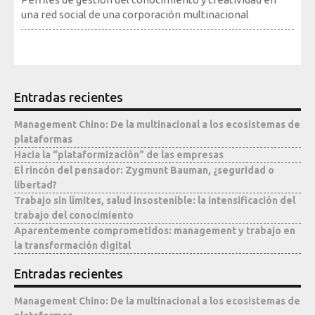
una red social de una corporación multinacional
Mediateca
Entradas recientes
Management Chino: De la multinacional a los ecosistemas de
plataformas
Hacia la “plataformización” de las empresas
El rincón del pensador: Zygmunt Bauman, ¿seguridad o
libertad?
Trabajo sin límites, salud insostenible: la intensificación del
trabajo del conocimiento
Aparentemente comprometidos: management y trabajo en
la transformación digital
Entradas recientes
Management Chino: De la multinacional a los ecosistemas de