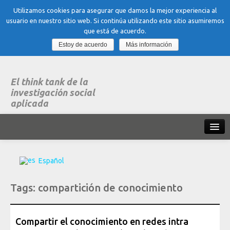
Utilizamos cookies para asegurar que damos la mejor experiencia al
usuario en nuestro sitio web. Si continúa utilizando este sitio asumiremos
que está de acuerdo.
Estoy de acuerdo
Más información
El think tank de la
investigación social
aplicada
Inicio
Español
Qué es dubitare
Tags:
compartición de conocimiento
Areas
de experiencia
Organización, Trabajo y Salud
Compartir el conocimiento en redes intra