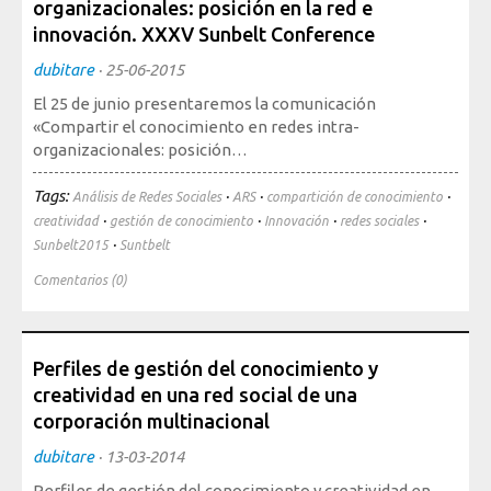
organizacionales: posición en la red e
Sociedad, Innovación y Salud
innovación. XXXV Sunbelt Conference
Internacional, Sectores y Salud
dubitare
·
25-06-2015
Nuestra propuesta
El 25 de junio presentaremos la comunicación
«Compartir el conocimiento en redes intra-
Blogs
organizacionales: posición…
Blog: Organización, Trabajo y Salud
Tags:
·
·
·
Análisis de Redes Sociales
ARS
compartición de conocimiento
·
·
·
·
creatividad
gestión de conocimiento
Innovación
redes sociales
Blog: Sociedad, Innovación y Salud
·
Sunbelt2015
Suntbelt
Blog: Internacional, Sectores y Salud
Comentarios (0)
Formación
y eventos
Publicaciones
Perfiles de gestión del conocimiento y
creatividad en una red social de una
Publicaciones: Organización, Trabajo y Salud
corporación multinacional
Publicaciones: Sociedad, Innovación y Salud
dubitare
·
13-03-2014
Publicaciones: Internacional, Sectores y Salud
Perfiles de gestión del conocimiento y creatividad en