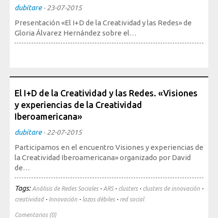
Sociedad, Innovación y Salud
dubitare
·
23-07-2015
Internacional, Sectores y Salud
Presentación «El I+D de la Creatividad y las Redes» de
Gloria Álvarez Hernández sobre el…
Nuestra propuesta
Blogs
Blog: Organización, Trabajo y Salud
El I+D de la Creatividad y las Redes. «Visiones
Blog: Sociedad, Innovación y Salud
y experiencias de la Creatividad
Blog: Internacional, Sectores y Salud
Iberoamericana»
dubitare
·
22-07-2015
Formación
y eventos
Participamos en el encuentro Visiones y experiencias de
la Creatividad Iberoamericana» organizado por David
Publicaciones
de…
Publicaciones: Organización, Trabajo y Salud
Tags:
·
·
·
·
Análisis de Redes Sociales
ARS
clusters
clusters de innovación
Publicaciones: Sociedad, Innovación y Salud
·
·
·
creatividad
Innovación
lazos débiles
red social
Publicaciones: Internacional, Sectores y Salud
Comentarios (0)