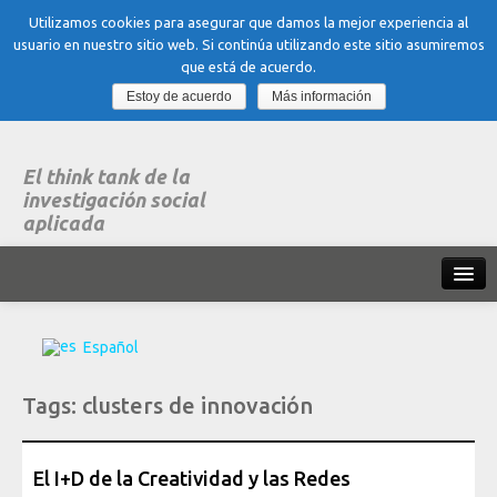
Utilizamos cookies para asegurar que damos la mejor experiencia al
usuario en nuestro sitio web. Si continúa utilizando este sitio asumiremos
que está de acuerdo.
Estoy de acuerdo
Más información
El think tank de la
investigación social
aplicada
Inicio
Español
Qué es dubitare
Tags:
clusters de innovación
Areas
de experiencia
Organización, Trabajo y Salud
El I+D de la Creatividad y las Redes