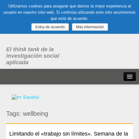
Utilizamos cookies para asegurar que damos la mejor experiencia al
usuario en nuestro sitio web. Si continúa utilizando este sitio asumiremos
que está de acuerdo.
Estoy de acuerdo
Más información
El think tank de la
investigación social
aplicada
Inicio
Español
Qué es dubitare
Tags:
wellbeing
Areas
de experiencia
Organización, Trabajo y Salud
Limitando el «trabajo sin límites». Semana de la