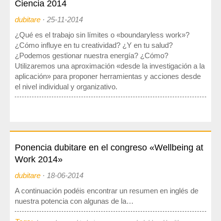
Ciencia 2014
Sociedad, Innovación y Salud
Internacional, Sectores y Salud
dubitare
·
25-11-2014
¿Qué es el trabajo sin límites o «boundaryless work»?
Nuestra propuesta
¿Cómo influye en tu creatividad? ¿Y en tu salud?
¿Podemos gestionar nuestra energía? ¿Cómo?
Utilizaremos una aproximación «desde la investigación a la
Blogs
aplicación» para proponer herramientas y acciones desde
el nivel individual y organizativo.
Blog: Organización, Trabajo y Salud
Blog: Sociedad, Innovación y Salud
Blog: Internacional, Sectores y Salud
Formación
y eventos
Ponencia dubitare en el congreso «Wellbeing at
Work 2014»
Publicaciones
dubitare
·
18-06-2014
Publicaciones: Organización, Trabajo y Salud
A continuación podéis encontrar un resumen en inglés de
Publicaciones: Sociedad, Innovación y Salud
nuestra potencia con algunas de la…
Publicaciones: Internacional, Sectores y Salud