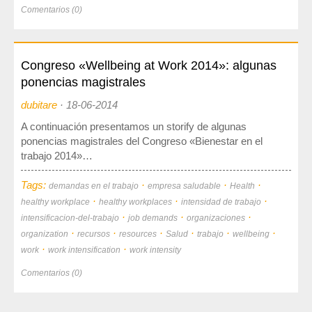
Comentarios (0)
Congreso «Wellbeing at Work 2014»: algunas
ponencias magistrales
dubitare
·
18-06-2014
A continuación presentamos un storify de algunas
ponencias magistrales del Congreso «Bienestar en el
trabajo 2014»…
Tags:
·
·
·
demandas en el trabajo
empresa saludable
Health
·
·
·
healthy workplace
healthy workplaces
intensidad de trabajo
·
·
·
intensificacion-del-trabajo
job demands
organizaciones
·
·
·
·
·
·
organization
recursos
resources
Salud
trabajo
wellbeing
·
·
work
work intensification
work intensity
Comentarios (0)