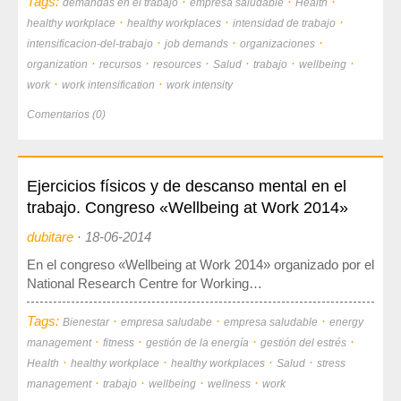
Tags:
·
·
·
demandas en el trabajo
empresa saludable
Health
·
·
·
Mediateca
healthy workplace
healthy workplaces
intensidad de trabajo
·
·
·
intensificacion-del-trabajo
job demands
organizaciones
·
·
·
·
·
·
organization
recursos
resources
Salud
trabajo
wellbeing
·
·
work
work intensification
work intensity
Comentarios (0)
Ejercicios físicos y de descanso mental en el
trabajo. Congreso «Wellbeing at Work 2014»
dubitare
·
18-06-2014
En el congreso «Wellbeing at Work 2014» organizado por el
National Research Centre for Working…
Tags:
·
·
·
Bienestar
empresa saludabe
empresa saludable
energy
·
·
·
·
management
fitness
gestión de la energía
gestión del estrés
·
·
·
·
Health
healthy workplace
healthy workplaces
Salud
stress
·
·
·
·
management
trabajo
wellbeing
wellness
work