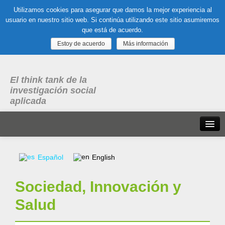
Utilizamos cookies para asegurar que damos la mejor experiencia al
usuario en nuestro sitio web. Si continúa utilizando este sitio asumiremos
que está de acuerdo.
Estoy de acuerdo
Más información
El think tank de la
investigación social
aplicada
Inicio
Español
English
Qué es dubitare
Sociedad, Innovación y
Areas
de experiencia
Salud
Organización, Trabajo y Salud