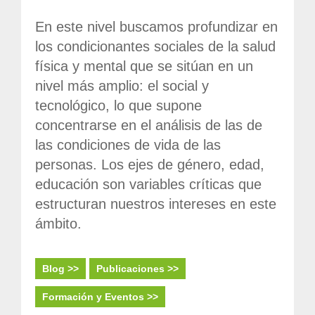
Sociedad, Innovación y Salud
En este nivel buscamos profundizar en
Internacional, Sectores y Salud
los condicionantes sociales de la salud
Nuestra propuesta
física y mental que se sitúan en un
nivel más amplio: el social y
Blogs
tecnológico, lo que supone
concentrarse en el análisis de las de
Blog: Organización, Trabajo y Salud
las condiciones de vida de las
Blog: Sociedad, Innovación y Salud
personas. Los ejes de género, edad,
Blog: Internacional, Sectores y Salud
educación son variables críticas que
Formación
y eventos
estructuran nuestros intereses en este
ámbito.
Publicaciones
Publicaciones: Organización, Trabajo y Salud
Blog >>
Publicaciones >>
Publicaciones: Sociedad, Innovación y Salud
Formación y Eventos >>
Publicaciones: Internacional, Sectores y Salud