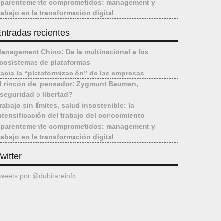
parentemente comprometidos: management y
rabajo en la transformación digital
ntradas recientes
anagement Chino: De la multinacional a los
cosistemas de plataformas
acia la “plataformización” de las empresas
l rincón del pensador: Zygmunt Bauman,
seguridad o libertad?
rabajo sin límites, salud insostenible: la
ntensificación del trabajo del conocimiento
parentemente comprometidos: management y
rabajo en la transformación digital
witter
weets por @dubitareinfo