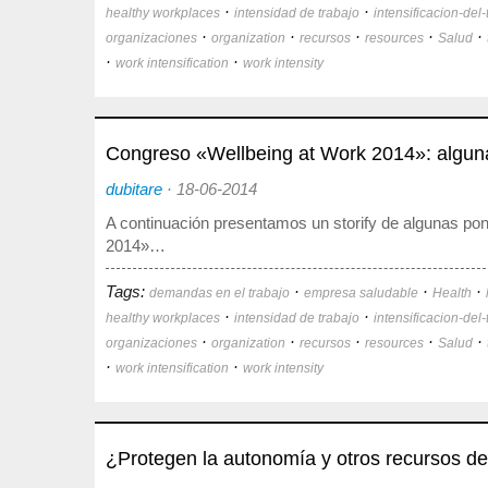
·
·
healthy workplaces
intensidad de trabajo
intensificacion-del-
·
·
·
·
·
organizaciones
organization
recursos
resources
Salud
·
·
work intensification
work intensity
Congreso «Wellbeing at Work 2014»: algun
dubitare
·
18-06-2014
A continuación presentamos un storify de algunas pon
2014»…
Tags:
·
·
·
demandas en el trabajo
empresa saludable
Health
·
·
healthy workplaces
intensidad de trabajo
intensificacion-del-
·
·
·
·
·
organizaciones
organization
recursos
resources
Salud
·
·
work intensification
work intensity
¿Protegen la autonomía y otros recursos de 