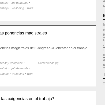
A
·
·
trabajo
job demands
t
·
·
trabajo
wellbeing
work
E
M
e
as ponencias magistrales
H
E
¿
encias magistrales del Congreso «Bienestar en el trabajo
T
i
A
·
healthy workplace
Comentarios (0)
t
·
·
trabajo
job demands
·
·
T
trabajo
wellbeing
work
T
las exigencias en el trabajo?