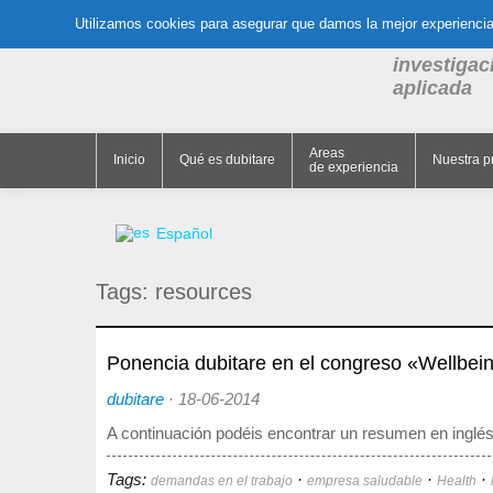
Utilizamos cookies para asegurar que damos la mejor experiencia 
El think ta
investigac
aplicada
Areas
Inicio
Qué es dubitare
Nuestra p
de experiencia
Español
Tags:
resources
Ponencia dubitare en el congreso «Wellbei
dubitare
·
18-06-2014
A continuación podéis encontrar un resumen en inglé
Tags:
·
·
·
demandas en el trabajo
empresa saludable
Health