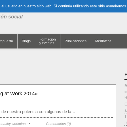
al usuario en nuestro sitio web. Si continúa utilizando este sitio asumiremos
nk de la
ión social
Formación
ropuesta
Blogs
Publicaciones
Mediateca
y eventos
E
M
e
ng at Work 2014»
H
E
¿
s de nuestra potencia con algunas de la…
T
i
·
healthy workplace
Comentarios (0)