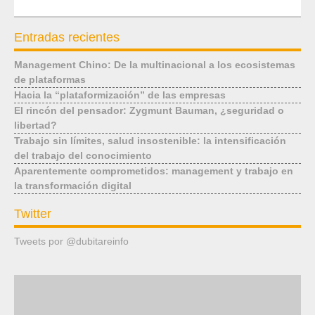
Entradas recientes
Management Chino: De la multinacional a los ecosistemas
de plataformas
Hacia la “plataformización” de las empresas
El rincón del pensador: Zygmunt Bauman, ¿seguridad o
libertad?
Trabajo sin límites, salud insostenible: la intensificación
del trabajo del conocimiento
Aparentemente comprometidos: management y trabajo en
la transformación digital
Twitter
Tweets por @dubitareinfo