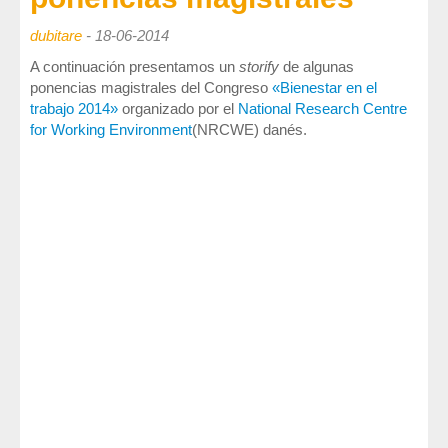
Sociedad, Innovación y Salud
dubitare
-
18-06-2014
Internacional, Sectores y Salud
A continuación presentamos un
storify
de algunas
Nuestra propuesta
ponencias magistrales del Congreso
«Bienestar en el
trabajo 2014»
organizado por el
National Research Centre
for Working Environment
(NRCWE) danés.
Blogs
Blog: Organización, Trabajo y Salud
Blog: Sociedad, Innovación y Salud
Blog: Internacional, Sectores y Salud
Formación
y eventos
Publicaciones
Publicaciones: Organización, Trabajo y Salud
Publicaciones: Sociedad, Innovación y Salud
Publicaciones: Internacional, Sectores y Salud