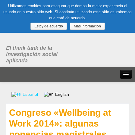
Utilizamos cookies para asegurar que damos la mejor experiencia al
usuario en nuestro sitio web. Si continúa utilizando este sitio asumiremos
que está de acuerdo.
Estoy de acuerdo
Más información
El think tank de la
investigación social
aplicada
Inicio
Español
English
Qué es dubitare
Congreso «Wellbeing at
Areas
de experiencia
Work 2014»: algunas
Organización, Trabajo y Salud
ponencias magistrales