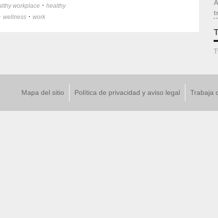
A
·
althy workplace
healthy
t
·
·
wellness
work
T
T
Mapa del sitio
Política de privacidad y aviso legal
Trabaja 