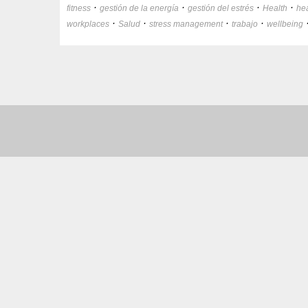
·
·
·
·
fitness
gestión de la energía
gestión del estrés
Health
he
·
·
·
·
workplaces
Salud
stress management
trabajo
wellbeing