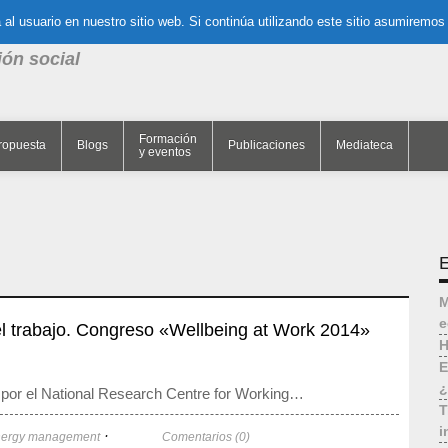
al usuario en nuestro sitio web. Si continúa utilizando este sitio asumiremos
nk de la
ión social
Formación
ropuesta
Blogs
Publicaciones
Mediateca
y eventos
E
M
e
 el trabajo. Congreso «Wellbeing at Work 2014»
H
E
¿
 por el National Research Centre for Working…
T
i
·
nergy management
Comentarios (0)