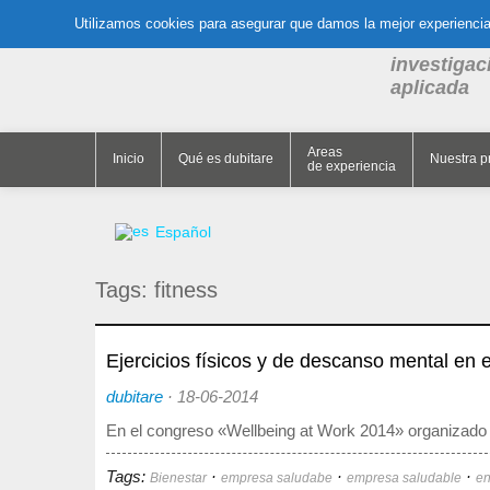
Utilizamos cookies para asegurar que damos la mejor experiencia 
El think ta
investigac
aplicada
Areas
Inicio
Qué es dubitare
Nuestra p
de experiencia
Español
Tags:
fitness
Ejercicios físicos y de descanso mental en
dubitare
·
18-06-2014
En el congreso «Wellbeing at Work 2014» organizado
Tags:
·
·
·
Bienestar
empresa saludabe
empresa saludable
e