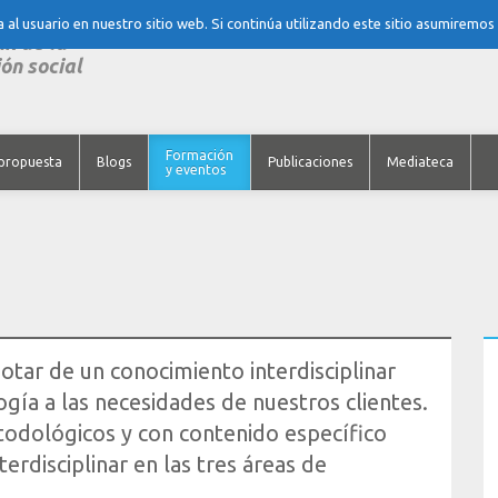
al usuario en nuestro sitio web. Si continúa utilizando este sitio asumiremos
nk de la
ón social
Formación
propuesta
Blogs
Publicaciones
Mediateca
y eventos
otar de un conocimiento interdisciplinar
gía a las necesidades de nuestros clientes.
odológicos y con contenido específico
erdisciplinar en las tres áreas de