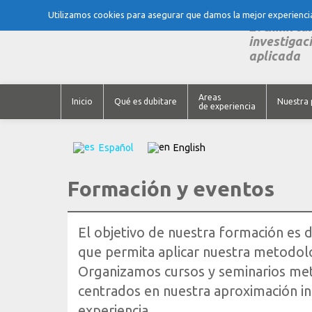
Utilizamos cookies para asegurar que damos la mejor experiencia 
El think ta
investigaci
aplicada
Areas
Inicio
Qué es dubitare
Nuestra 
de experiencia
Español
English
Formación y eventos
El objetivo de nuestra formación es d
que permita aplicar nuestra metodolo
Organizamos cursos y seminarios met
centrados en nuestra aproximación int
experiencia.