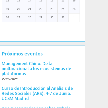
12
13
14
15
16
17
18
19
20
21
22
23
24
25
26
27
28
29
30
31
1
Próximos eventos
Management Chino: De la
multinacional a los ecosistemas de
plataformas
2-11-2021
Curso de Introducción al Análisis de
Redes Sociales (ARS), 4-7 de Junio.
UC3M Madrid