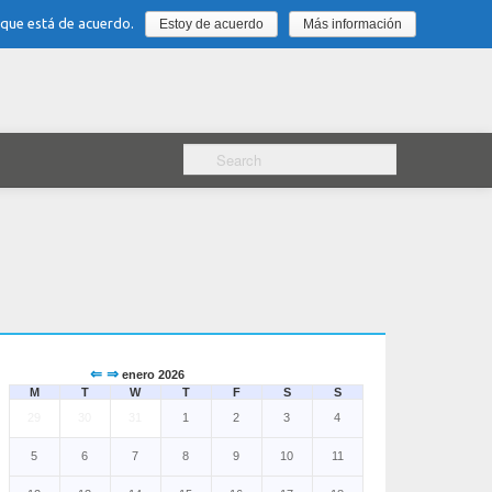
 que está de acuerdo.
Estoy de acuerdo
Más información
⇐
⇒
enero 2026
M
T
W
T
F
S
S
29
30
31
1
2
3
4
5
6
7
8
9
10
11