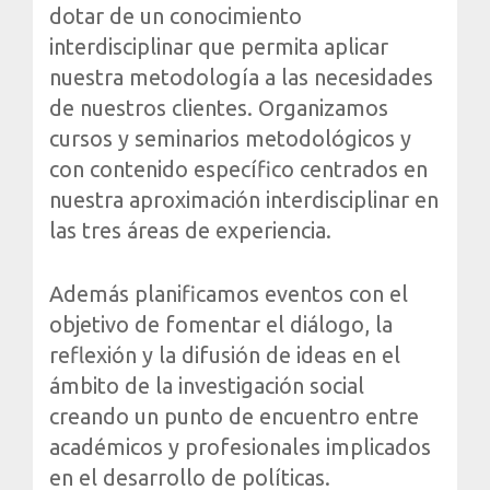
Sociedad, Innovación y Salud
dotar de un conocimiento
Internacional, Sectores y Salud
interdisciplinar que permita aplicar
nuestra metodología a las necesidades
Nuestra propuesta
de nuestros clientes. Organizamos
cursos y seminarios metodológicos y
Blogs
con contenido específico centrados en
Blog: Organización, Trabajo y Salud
nuestra aproximación interdisciplinar en
Blog: Sociedad, Innovación y Salud
las tres áreas de experiencia.
Blog: Internacional, Sectores y Salud
Además planificamos eventos con el
Formación
y eventos
objetivo de fomentar el diálogo, la
reflexión y la difusión de ideas en el
Publicaciones
ámbito de la investigación social
Publicaciones: Organización, Trabajo y Salud
creando un punto de encuentro entre
Publicaciones: Sociedad, Innovación y Salud
académicos y profesionales implicados
Publicaciones: Internacional, Sectores y Salud
en el desarrollo de políticas.