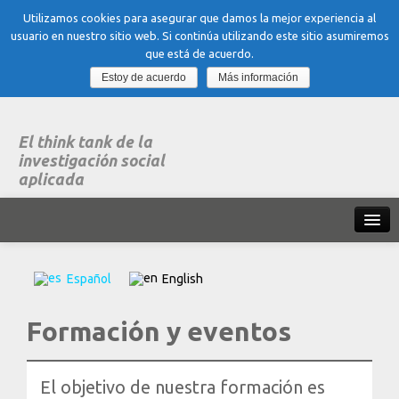
Utilizamos cookies para asegurar que damos la mejor experiencia al
usuario en nuestro sitio web. Si continúa utilizando este sitio asumiremos
que está de acuerdo.
Estoy de acuerdo
Más información
El think tank de la
investigación social
aplicada
Inicio
Español
English
Qué es dubitare
Formación y eventos
Areas
de experiencia
Organización, Trabajo y Salud
El objetivo de nuestra formación es