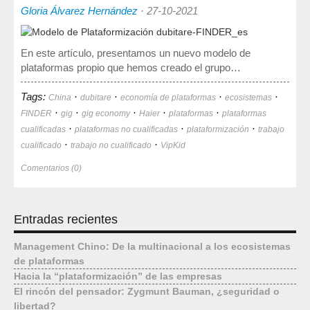
Sociedad, Innovación y Salud
Gloria Álvarez Hernández
·
27-10-2021
Internacional, Sectores y Salud
En este artículo, presentamos un nuevo modelo de
Nuestra propuesta
plataformas propio que hemos creado el grupo…
Blogs
Tags:
·
·
·
·
China
dubitare
economía de plataformas
ecosistemas
·
·
·
·
·
FINDER
gig
gig economy
Haier
plataformas
plataformas
Blog: Organización, Trabajo y Salud
·
·
·
cualificadas
plataformas no cualificadas
plataformización
trabajo
Blog: Sociedad, Innovación y Salud
·
·
cualificado
trabajo no cualificado
VipKid
Blog: Internacional, Sectores y Salud
Comentarios (0)
Formación
y eventos
Entradas recientes
Publicaciones
Management Chino: De la multinacional a los ecosistemas
Publicaciones: Organización, Trabajo y Salud
de plataformas
Hacia la “plataformización” de las empresas
Publicaciones: Sociedad, Innovación y Salud
El rincón del pensador: Zygmunt Bauman, ¿seguridad o
Publicaciones: Internacional, Sectores y Salud
libertad?