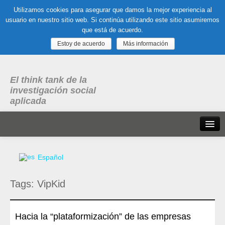
Utilizamos cookies para asegurar que damos la mejor experiencia al
usuario en nuestro sitio web. Si continúa utilizando este sitio asumiremos
que está de acuerdo.
Estoy de acuerdo
Más información
El think tank de la
investigación social
aplicada
Inicio
Español
Qué es dubitare
Tags:
VipKid
Areas
de experiencia
Organización, Trabajo y Salud
Hacia la “plataformización” de las empresas