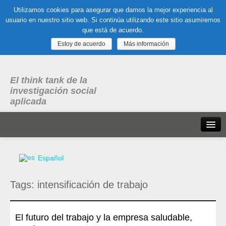
Utilizamos cookies para asegurar que damos la mejor experiencia al
usuario en nuestro sitio web. Si continúa utilizando este sitio asumiremos
que está de acuerdo.
Estoy de acuerdo
Más información
El think tank de la
investigación social
aplicada
Inicio
Español
Qué es dubitare
Tags:
intensificación de trabajo
Areas
de experiencia
Organización, Trabajo y Salud
El futuro del trabajo y la empresa saludable,