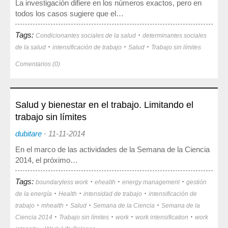
La investigación difiere en los números exactos, pero en
Mediateca
todos los casos sugiere que el…
Tags:
·
Condicionantes sociales de la salud
determinantes sociales
·
·
·
de la salud
intensificación de trabajo
Salud
Trabajo sin límites
Comentarios (0)
Salud y bienestar en el trabajo. Limitando el
trabajo sin límites
dubitare
·
11-11-2014
En el marco de las actividades de la Semana de la Ciencia
2014, el próximo…
Tags:
·
·
·
boundaryless work
ehealth
energy management
gestión
·
·
·
de la energía
Health
intensidad de trabajo
intensificación de
·
·
·
·
trabajo
mhealth
Salud
Semana de la Ciencia
Semana de la
·
·
·
·
Ciencia 2014
Trabajo sin límites
work
work intensification
work