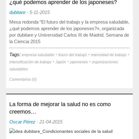
¿qué podemos aprender de los japoneses?
Sociedad, Innovación y Salud
Internacional, Sectores y Salud
dubitare
·
5-11-2015
Mesa redonda “El futuro del trabajo y la empresa saludable,
Nuestra propuesta
¿qué podemos aprender de los japoneses?», organizada
por dubitare y Universidad Carlos III de Madrid. Semana de
la Ciencia 2015
Blogs
Tags:
·
·
·
Blog: Organización, Trabajo y Salud
empresa saludable
futuro del trabajo
intensidad de trabajo
·
·
·
intensificación de trabajo
Japón
japoneses
organizaciones
Blog: Sociedad, Innovación y Salud
saludables
Blog: Internacional, Sectores y Salud
Comentarios (0)
Formación
y eventos
Publicaciones
La forma de mejorar la salud no es como
creemos…
Publicaciones: Organización, Trabajo y Salud
Oscar Pérez
·
21-04-2015
Publicaciones: Sociedad, Innovación y Salud
Publicaciones: Internacional, Sectores y Salud